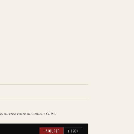
ète, ouvrez votre document Grist.
+ AJOUTER
⬇ JSON