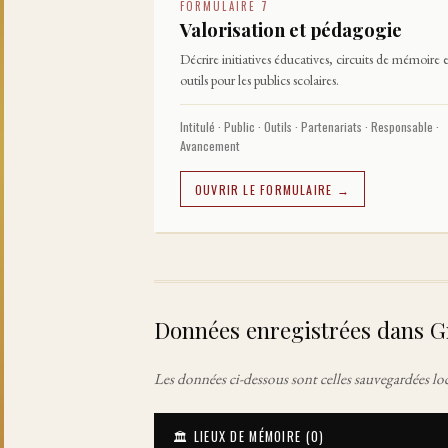
FORMULAIRE 7
Valorisation et pédagogie
Décrire initiatives éducatives, circuits de mémoire e
outils pour les publics scolaires.
Intitulé · Public · Outils · Partenariats · Responsable ·
Avancement
OUVRIR LE FORMULAIRE →
Données enregistrées dans G
Les données ci-dessous sont celles sauvegardées lo
🏛️ LIEUX DE MÉMOIRE (
0
)