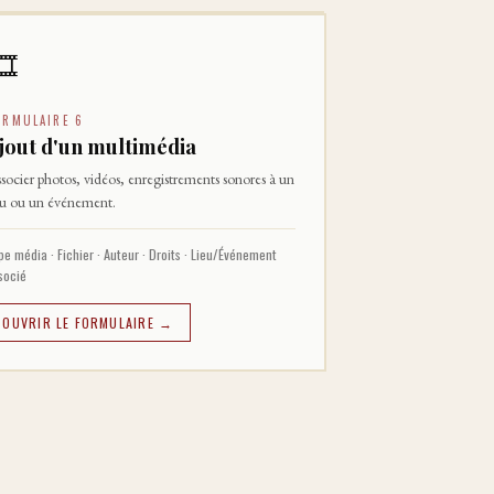
🎞
ORMULAIRE 6
jout d'un multimédia
socier photos, vidéos, enregistrements sonores à un
eu ou un événement.
pe média · Fichier · Auteur · Droits · Lieu/Événement
socié
OUVRIR LE FORMULAIRE →