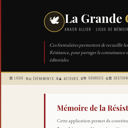
La Grande
🕊️
ANACR ALLIER · LIEUX DE MÉMOI
Ces formulaires permettent de recueillir les
Résistance, pour partager la connaissance e
éditoriales.
🏛️ LIEUX :
📚 SOURCES :
🏛 GESTION
0
📅 ÉVÉNEMENTS :
0
👤 ACTEURS :
0
0
Mémoire de la Résis
Cette application permet de constitue