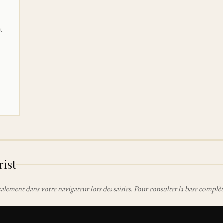
t
rist
calement dans votre navigateur lors des saisies. Pour consulter la base compl