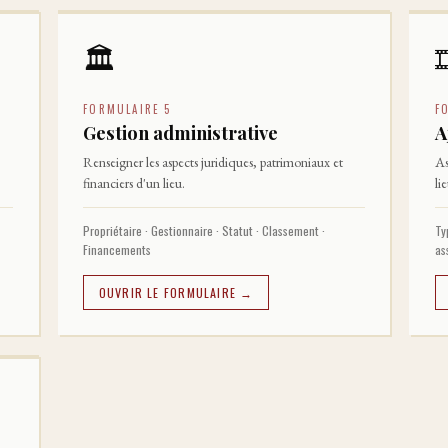
🏛
FORMULAIRE 5
F
Gestion administrative
A
Renseigner les aspects juridiques, patrimoniaux et
As
financiers d'un lieu.
li
Propriétaire · Gestionnaire · Statut · Classement ·
Ty
Financements
as
OUVRIR LE FORMULAIRE →