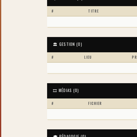
#
TITRE
🏛 GESTION (
0
)
#
LIEU
PR
🎞 MÉDIAS (
0
)
#
FICHIER
🎓 PÉDAGOGIE (
0
)