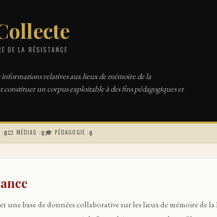
Collecte
RE DE LA RÉSISTANCE
 informations relatives aux lieux de mémoire de la
t constituer un corpus exploitable à des fins pédagogiques et
 :
🎞 MÉDIAS :
🎓 PÉDAGOGIE :
0
0
0
tance
r une base de données collaborative sur les lieux de mémoire de la