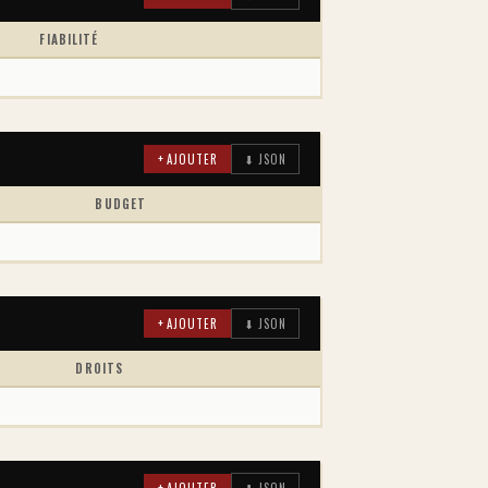
FIABILITÉ
+ AJOUTER
⬇ JSON
BUDGET
+ AJOUTER
⬇ JSON
DROITS