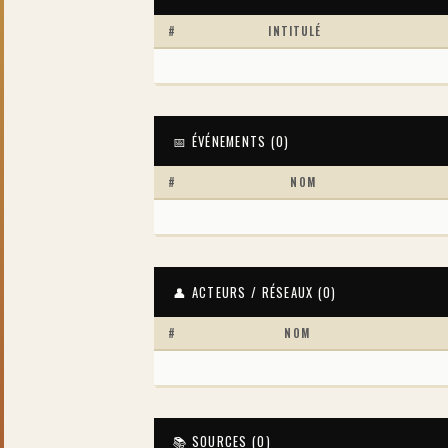
#
INTITULÉ
📅 ÉVÉNEMENTS (
0
)
#
NOM
👤 ACTEURS / RÉSEAUX (
0
)
#
NOM
📚 SOURCES (
0
)