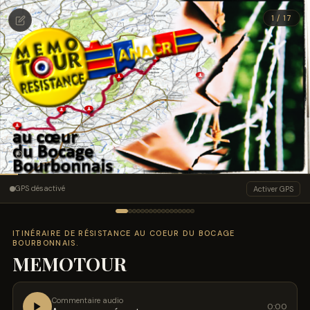
1 / 17
Annuler
Accéder
GPS désactivé
Activer GPS
ITINÉRAIRE DE RÉSISTANCE AU COEUR DU BOCAGE
BOURBONNAIS.
MEMOTOUR
Commentaire audio
0:00